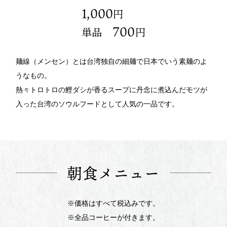
1,000
円
700
単品
円
麺線（メンセン）とは台湾独自の細麺で日本でいう素麺のよ
うなもの。
熱々トロトロの鰹ダシが香るスープに丹念に煮込んだモツが
入った台湾のソウルフードとして人気の一品です。
朝食メニュー
※価格はすべて税込みです。
※全品コーヒーが付きます。