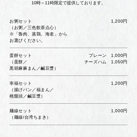
10時～11時限定で提供しております。
お粥セット
1,200円
（お粥／三色飲茶点心）
※「魯肉、蒸鶏、海老」から
お選びください。
蛋餅セット
プレーン 1,000円
（蛋餅／
チーズハム 1,050円
黒胡麻麻まん／鹹豆漿）
幸福セット
1,200円
（揚げパン／福まん／
桃饅頭／鹹豆漿）
麺線セット
1,000円
（麺線/台湾ちまき）