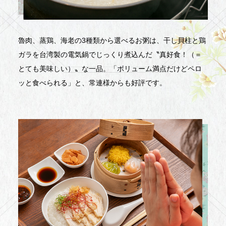
魯肉、蒸鶏、海老の3種類から選べるお粥は、干し貝柱と鶏
ガラを台湾製の電気鍋でじっくり煮込んだ〝真好食！（＝
とても美味しい）〟な一品。「ボリューム満点だけどペロ
ッと食べられる」と、常連様からも好評です。