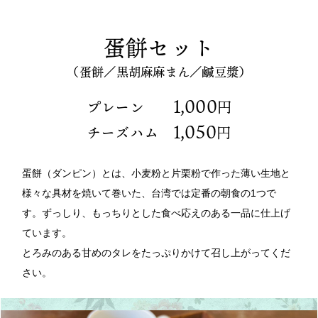
蛋餅セット
（蛋餅／黒胡麻麻まん／鹹豆漿）
1,000
プレーン
円
1,050
チーズハム
円
蛋餅（ダンピン）とは、小麦粉と片栗粉で作った薄い生地と
様々な具材を焼いて巻いた、台湾では定番の朝食の1つで
す。ずっしり、もっちりとした食べ応えのある一品に仕上げ
ています。
とろみのある甘めのタレをたっぷりかけて召し上がってくだ
さい。