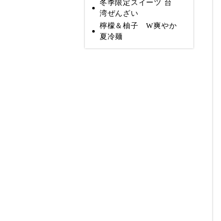
冬季限定スイーツ 台
湾ぜんざい
檸檬＆柚子 W爽やか
夏冷麺