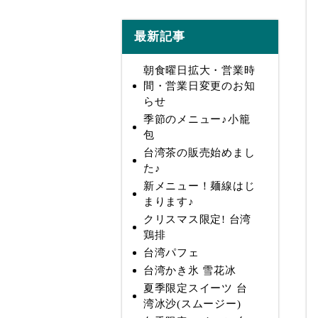
最新記事
朝食曜日拡大・営業時
間・営業日変更のお知
らせ
季節のメニュー♪小籠
包
台湾茶の販売始めまし
た♪
新メニュー！麺線はじ
まります♪
クリスマス限定! 台湾
鶏排
台湾パフェ
台湾かき氷 雪花冰
夏季限定スイーツ 台
湾冰沙(スムージー)