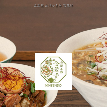
金萱堂 台湾かき氷 雪花冰